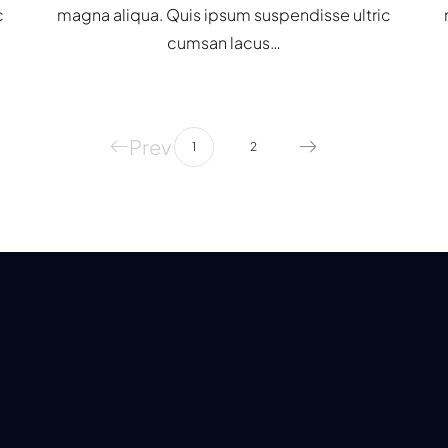
c
magna aliqua. Quis ipsum suspendisse ultric
cumsan lacus…
Prev
1
2