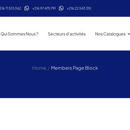
216 71 513 062
+216 97 475 791
+216 22 543 351
Qui Sommes Nous ?
Secteurs d’activités
Nos Catalogues
/
Home
Members Page Block