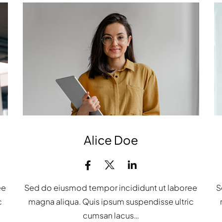
Alice Doe
ee
Sed do eiusmod tempor incididunt ut laboree
S
c
magna aliqua. Quis ipsum suspendisse ultric
cumsan lacus…